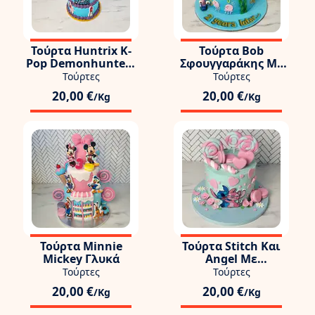
Τούρτα Huntrix K-
Τούρτα Bob
Pop Demonhunters
Σφουγγαράκης Με
3όροφη
Πάτρικ Και Ανανά
Τούρτες
Τούρτες
20,00 €
20,00 €
/Kg
/Kg
Τούρτα Minnie
Τούρτα Stitch Και
Mickey Γλυκά
Angel Με
Καρδούλες Και
Τούρτες
Τούρτες
Γλειφιτζούρια
20,00 €
20,00 €
/Kg
/Kg