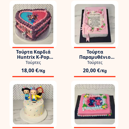
Τούρτα Καρδιά
Τούρτα
Huntrix K-Pop
Παραμυθένιο
Demon Hunters
Βιβλίο
Τούρτες
Τούρτες
18,00 €
20,00 €
/Kg
/Kg