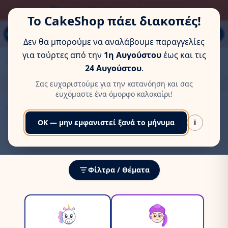
ΏΡΑ ΓΙΑ ΛΊΓΗ ΞΕΚΟΎΡΑΣΗ
Δωρεάν Αποστολή (Box Now)
Το CakeShop πάει διακοπές!
Τηλ: 6978553285
MENU
Δεν θα μπορούμε να αναλάβουμε παραγγελίες
Παπάγου 80Α, Εύοσμος, Θεσσαλονίκη
για τούρτες από την
1η Αυγούστου
έως και τις
Αρχική
/
Τούρτες Γενεθλιών
/
Παιδικές
/
Κορίτσια
24 Αυγούστου
.
Τούρτες Γενεθλίων για Κορίτσια
Σας ευχαριστούμε για την κατανόηση και σας
ευχόμαστε ένα όμορφο καλοκαίρι!
Δημιουργούμε
τούρτες για κορίτσια
που μοιάζουν με
παραμύθι. Εξυπηρετούμε καθημερινά την
Τούμπα
, τη
OK — μην εμφανιστεί ξανά το μήνυμα
i
Νεάπολη
και όλη τη
Θεσσαλονίκη
. Για πιο σύνθετα σχέδια,
δείτε τις
τούρτες με ζαχαρόπαστα
.
Φίλτρα / Θέματα