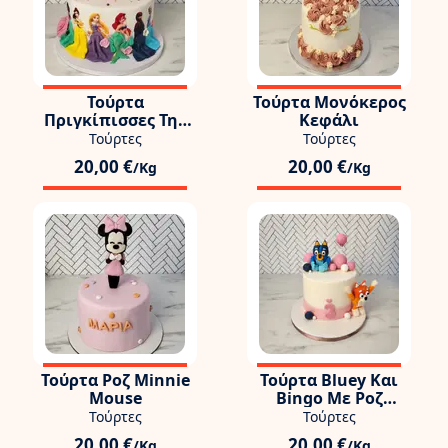
Τούρτα
Τούρτα Μονόκερος
Πριγκίπισσες Της
Κεφάλι
Disney
Τούρτες
Τούρτες
20,00 €
20,00 €
/Kg
/Kg
Τούρτα Ροζ Minnie
Τούρτα Bluey Και
Mouse
Bingo Με Ροζ
Μπαλόνια
Τούρτες
Τούρτες
20,00 €
20,00 €
/Kg
/Kg