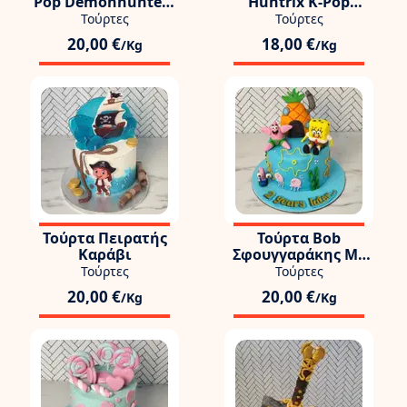
Pop Demonhunters
Huntrix K-Pop
3όροφη
Demon Hunters
Τούρτες
Τούρτες
20,00 €
18,00 €
/Kg
/Kg
Τούρτα Πειρατής
Τούρτα Bob
Καράβι
Σφουγγαράκης Με
Πάτρικ Και Ανανά
Τούρτες
Τούρτες
20,00 €
20,00 €
/Kg
/Kg