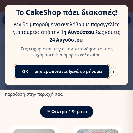
ΏΡΑ ΓΙΑ ΛΊΓΗ ΞΕΚΟΎΡΑΣΗ
Παπάγου 80Α, Εύοσμος, Θεσσαλονίκη
Το CakeShop πάει διακοπές!
MENU
Δεν θα μπορούμε να αναλάβουμε παραγγελίες
για τούρτες από την
1η Αυγούστου
έως και τις
Αρχική
/
Τούρτες Γενεθλιών
/
Θέρμη
24 Αυγούστου
.
Τούρτες Γενεθλίων Θέρμη | Χειροποίητες
Σας ευχαριστούμε για την κατανόηση και σας
Δημιουργίες CakeShop
ευχόμαστε ένα όμορφο καλοκαίρι!
Το CakeShop φέρνει τις πιο εντυπωσιακές
τούρτες
OK — μην εμφανιστεί ξανά το μήνυμα
i
γενεθλίων στη Θέρμη
. Γνωρίζοντας τις υψηλές απαιτήσεις
για ποιότητα και αισθητική, δημιουργούμε
custom τούρτες
που εντυπωσιάζουν μικρούς και μεγάλους, με άμεση
παράδοση στην περιοχή σας.
Φίλτρα / Θέματα