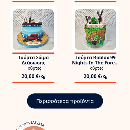
Τούρτα Σώμα
Τούρτα Roblox 99
Διάσωσης
Nights In The Forest
The Deer
Τούρτες
Τούρτες
20,00 €
20,00 €
/Kg
/Kg
Περισσότερα προϊόντα