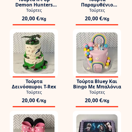
Demon Hunters
Παραμυθένιο
Rumi Zoey Mira
Βιβλίο
Τούρτες
Τούρτες
20,00 €
20,00 €
/Kg
/Kg
Τούρτα
Τούρτα Bluey Και
Δεινόσαυροι T-Rex
Bingo Με Μπαλόνια
Τούρτες
Τούρτες
20,00 €
20,00 €
/Kg
/Kg