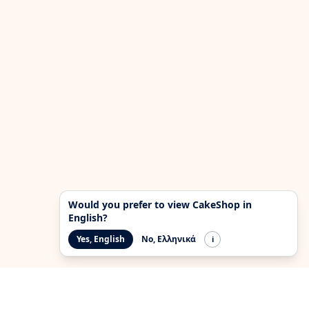
Would you prefer to view CakeShop in
English?
Yes, English
No, Ελληνικά
i