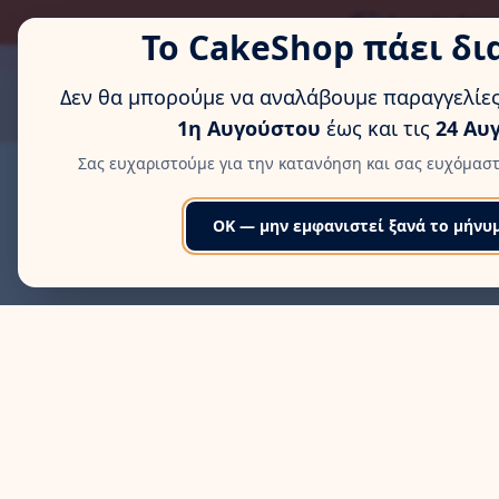
ΏΡΑ ΓΙΑ ΛΊΓΗ ΞΕΚΟΎΡΑΣ
Δωρεάν Αποσ
Το CakeShop πάει δι
MENU
Δεν θα μπορούμε να αναλάβουμε παραγγελίες
1η Αυγούστου
έως και τις
24 Αυ
Σας ευχαριστούμε για την κατανόηση και σας ευχόμαστ
OK — μην εμφανιστεί ξανά το μήνυ