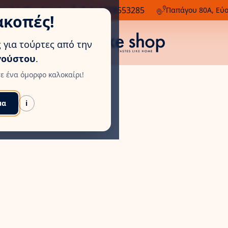
Η
τολή (Box Now)
Τηλ: 6978553285
Παπάγου 80Α, Εύ
ακοπές!
 για τούρτες από την
γούστου
.
ε ένα όμορφο καλοκαίρι!
μα
i