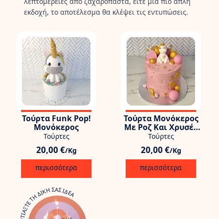
λεπτομέρειες από ζαχαρόπαστα, είτε μια πιο απλή
εκδοχή, το αποτέλεσμα θα κλέψει τις εντυπώσεις.
Τούρτα Funk Pop!
Τούρτα Μονόκερος
Μονόκερος
Με Ροζ Και Χρυσές
Μπάλλες
Τούρτες
Τούρτες
20,00 €
20,00 €
/Kg
/Kg
περισσότερα
περισσότερα
ΦΤΙΑΞΤΕ ΤΗ ΔΙΚΗ ΣΑΣ ΙΔΕΑ