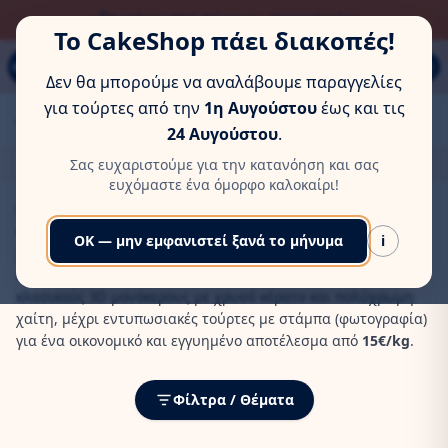
ΏΡΑ ΓΙΑ ΛΊΓΗ ΞΕΚΟΎΡΑΣΗ
Παπάγου 80Α, Εύοσμος, Θεσσαλονίκη
Το CakeShop πάει διακοπές!
MENU
Δεν θα μπορούμε να αναλάβουμε παραγγελίες
για τούρτες από την
1η Αυγούστου
έως και τις
Αρχική
/
Τούρτες Γενεθλιών
/
Παιδικές
/
Κορίτσια
/
Μονόκερος
24 Αυγούστου
.
Τούρτες Μονόκερος για Κορίτσια
Σας ευχαριστούμε για την κατανόηση και σας
ευχόμαστε ένα όμορφο καλοκαίρι!
Η
τούρτα μονόκερος για κορίτσια
είναι η απόλυτη τάση
στα παιδικά πάρτι, συνδυάζοντας τη μαγεία με τα παστέλ
OK — μην εμφανιστεί ξανά το μήνυμα
i
χρώματα. Στο
Cakeshop
, εξειδικευόμαστε στη δημιουργία
σχεδίων που θα λατρέψει κάθε μικρή πρωταγωνίστρια – από
κλασικούς 3D μονόκερους με χρυσό κέρατο και πολύχρωμη
χαίτη, μέχρι εντυπωσιακές τούρτες με στάμπα (φωτογραφία)
για ένα οικονομικό και εγγυημένο αποτέλεσμα από
15€/kg
.
Φίλτρα / Θέματα