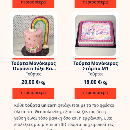
περισσότερα
περισσότερα
Τούρτα Μονόκερος
Τούρτα Μονόκερος
Ουράνιο Τόξο Και
Στάμπα M1
Αστέρια
Τούρτες
Τούρτες
20,00 €
18,00 €
/Kg
/Kg
περισσότερα
περισσότερα
Κάθε
τούρτα unicorn
φτιάχνεται με τα πιο φρέσκα
υλικά στη Θεσσαλονίκη, εξασφαλίζοντας ότι η
γεύση είναι τόσο μαγική όσο και η εμφάνιση. Είτε
επιλέξετε μια premium 3D τούρτα με χειροποίητες