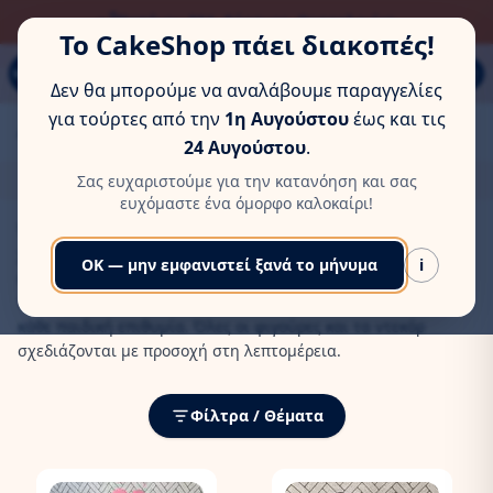
ΏΡΑ ΓΙΑ ΛΊΓΗ ΞΕΚΟΎΡΑΣΗ
Παπάγου 80Α, Εύοσμος, Θεσσαλονίκη
Το CakeShop πάει διακοπές!
MENU
Δεν θα μπορούμε να αναλάβουμε παραγγελίες
για τούρτες από την
1η Αυγούστου
έως και τις
Αρχική
/
Τούρτες Γενεθλιών
/
Παιδικές
/
Disney
24 Αυγούστου
.
Τούρτες Γενεθλίων Disney
Σας ευχαριστούμε για την κατανόηση και σας
ευχόμαστε ένα όμορφο καλοκαίρι!
Όλη η μαγεία της Disney συγκεντρωμένη σε υπέροχες,
χειροποίητες τούρτες γενεθλίων! Από τις κλασικές επιλογές
OK — μην εμφανιστεί ξανά το μήνυμα
i
όπως ο Donald και ο Goofy, μέχρι όλες τις πριγκίπισσες και
τους νεότερους ήρωες των ταινιών, η συλλογή μας καλύπτει
κάθε παιδική επιθυμία. Όλες οι φιγούρες και τα ντεκόρ
σχεδιάζονται με προσοχή στη λεπτομέρεια.
Φίλτρα / Θέματα