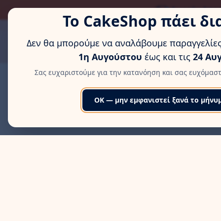
ΏΡΑ ΓΙΑ ΛΊΓΗ ΞΕΚΟΎΡΑΣ
Δωρεάν Αποσ
Το CakeShop πάει δι
MENU
Δεν θα μπορούμε να αναλάβουμε παραγγελίες
1η Αυγούστου
έως και τις
24 Αυ
Σας ευχαριστούμε για την κατανόηση και σας ευχόμαστ
OK — μην εμφανιστεί ξανά το μήνυ