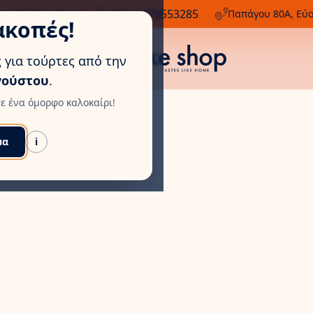
Η
τολή (Box Now)
Τηλ: 6978553285
Παπάγου 80Α, Εύ
ακοπές!
 για τούρτες από την
γούστου
.
ε ένα όμορφο καλοκαίρι!
μα
i