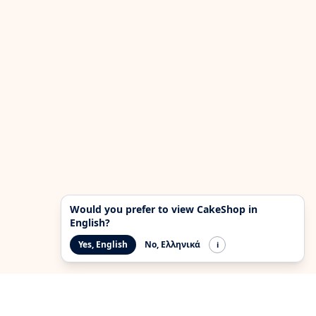
Would you prefer to view CakeShop in
English?
Yes, English
No, Ελληνικά
i