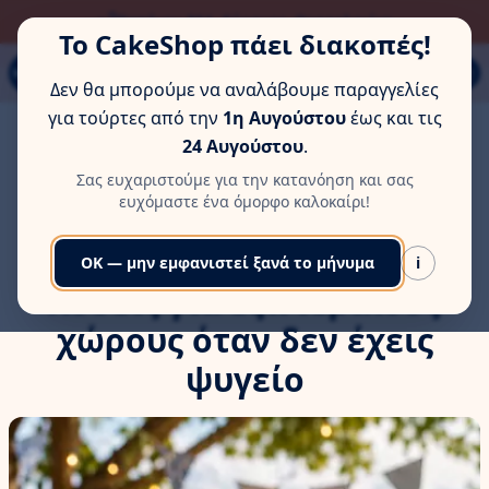
ΏΡΑ ΓΙΑ ΛΊΓΗ ΞΕΚΟΎΡΑΣΗ
Παπάγου 80Α, Εύοσμος, Θεσσαλονίκη
Το CakeShop πάει διακοπές!
MENU
Δεν θα μπορούμε να αναλάβουμε παραγγελίες
για τούρτες από την
1η Αυγούστου
έως και τις
Αρχική
/
Blog
24 Αυγούστου
.
Τούρτες το καλοκαίρι: πώς να τις μεταφέρεις και λύσεις
/
για εξωτερικούς χώρους όταν δεν έχεις ψυγείο
Σας ευχαριστούμε για την κατανόηση και σας
ευχόμαστε ένα όμορφο καλοκαίρι!
Τούρτες το καλοκαίρι: πώς
να τις μεταφέρεις και
OK — μην εμφανιστεί ξανά το μήνυμα
i
λύσεις για εξωτερικούς
χώρους όταν δεν έχεις
ψυγείο